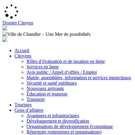
Dossier Citoyen
Accueil
Citoyens
Rôles d’évaluation et de taxation en ligne
Services en ligne
Avis public / Appel d’offres / Emploi
Mairie, assemblées, information et services municipaux
Sécurité et santé publiques
Nouveaux arrivants
Éducation et jeunesse
Transport
Touristes
Gens d’affaires
Avantages et infrastructures
Développement et diversification
Organisations de développement économique
Répertoire (entreprises et organisations)