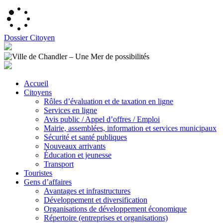
Dossier Citoyen
Accueil
Citoyens
Rôles d’évaluation et de taxation en ligne
Services en ligne
Avis public / Appel d’offres / Emploi
Mairie, assemblées, information et services municipaux
Sécurité et santé publiques
Nouveaux arrivants
Éducation et jeunesse
Transport
Touristes
Gens d’affaires
Avantages et infrastructures
Développement et diversification
Organisations de développement économique
Répertoire (entreprises et organisations)