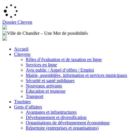
Dossier Citoyen
Accueil
Citoyens
Rôles d’évaluation et de taxation en ligne
Services en ligne
Avis public / Appel d’offres / Emploi
Mairie, assemblées, information et services municipaux
Sécurité et santé publiques
Nouveaux arrivants
Éducation et jeunesse
Transport
Touristes
Gens d’affaires
Avantages et infrastructures
Développement et diversification
Organisations de développement économique
Répertoire (entreprises et organisations)