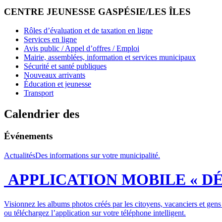
CENTRE JEUNESSE GASPÉSIE/LES ÎLES
Rôles d’évaluation et de taxation en ligne
Services en ligne
Avis public / Appel d’offres / Emploi
Mairie, assemblées, information et services municipaux
Sécurité et santé publiques
Nouveaux arrivants
Éducation et jeunesse
Transport
Calendrier des
Événements
Actualités
Des informations sur votre municipalité.
APPLICATION MOBILE « D
Visionnez les albums photos créés par les citoyens, vacanciers et gens
ou téléchargez l’application sur votre téléphone intelligent.