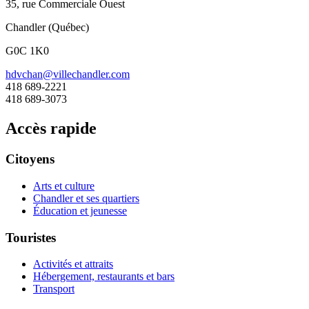
35, rue Commerciale Ouest
Chandler (Québec)
G0C 1K0
hdvchan@villechandler.com
418 689-2221
418 689-3073
Accès rapide
Citoyens
Arts et culture
Chandler et ses quartiers
Éducation et jeunesse
Touristes
Activités et attraits
Hébergement, restaurants et bars
Transport