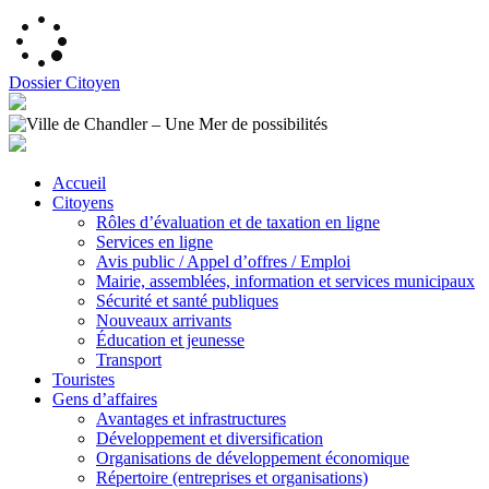
Dossier Citoyen
Accueil
Citoyens
Rôles d’évaluation et de taxation en ligne
Services en ligne
Avis public / Appel d’offres / Emploi
Mairie, assemblées, information et services municipaux
Sécurité et santé publiques
Nouveaux arrivants
Éducation et jeunesse
Transport
Touristes
Gens d’affaires
Avantages et infrastructures
Développement et diversification
Organisations de développement économique
Répertoire (entreprises et organisations)