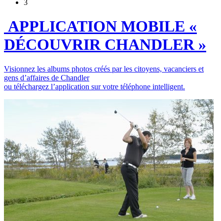
3
APPLICATION MOBILE «
DÉCOUVRIR CHANDLER »
Visionnez les albums photos créés par les citoyens, vacanciers et
gens d’affaires de Chandler
ou téléchargez l’application sur votre téléphone intelligent.