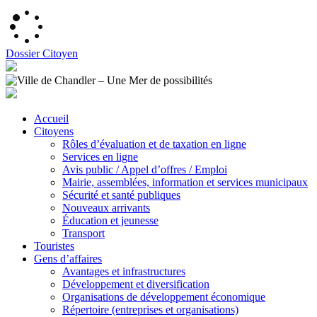
Dossier Citoyen
Accueil
Citoyens
Rôles d’évaluation et de taxation en ligne
Services en ligne
Avis public / Appel d’offres / Emploi
Mairie, assemblées, information et services municipaux
Sécurité et santé publiques
Nouveaux arrivants
Éducation et jeunesse
Transport
Touristes
Gens d’affaires
Avantages et infrastructures
Développement et diversification
Organisations de développement économique
Répertoire (entreprises et organisations)